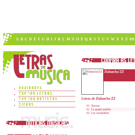
A
B
C
D
E
F
G
H
I
J
K
L
M
N
O
P
Q
R
S
T
U
V
W
X
Y
Z
0/9
Dabatcha'ZZ
Letras de Dabatcha'ZZ
Bavure
Le grand pardon
Les misérables