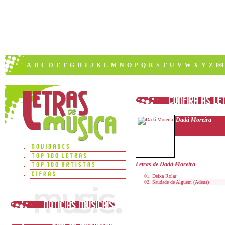
A
B
C
D
E
F
G
H
I
J
K
L
M
N
O
P
Q
R
S
T
U
V
W
X
Y
Z
0/9
Dadá Moreira
Letras de Dadá Moreira
Deixa Rolar
Saudade de Alguém (Adeus)