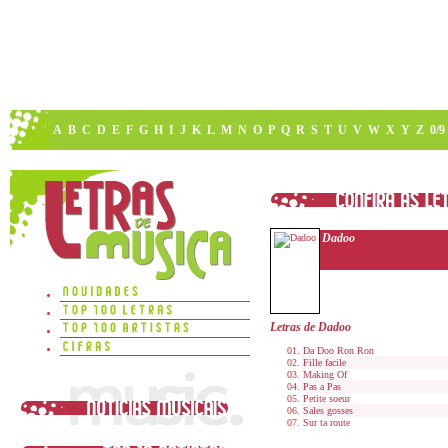
A
B
C
D
E
F
G
H
I
J
K
L
M
N
O
P
Q
R
S
T
U
V
W
X
Y
Z
0/9
Dadoo
Letras de Dadoo
Da Doo Ron Ron
Fille facile
Making Of
Pas a Pas
Petite soeur
Sales gosses
Sur ta route