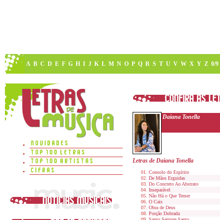
A
B
C
D
E
F
G
H
I
J
K
L
M
N
O
P
Q
R
S
T
U
V
W
X
Y
Z
0/9
Daiana Tonella
Letras de Daiana Tonella
Consolo do Espírito
De Mãos Erguidas
Do Concreto Ao Abstrato
Inseparável
Não Há o Que Temer
O Cais
Obra de Deus
Porção Dobrada
Santo Sempre Santo