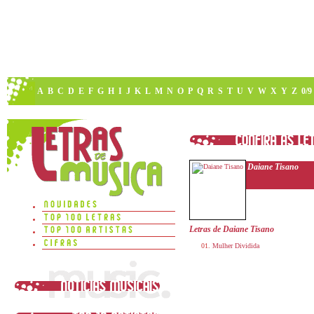
A
B
C
D
E
F
G
H
I
J
K
L
M
N
O
P
Q
R
S
T
U
V
W
X
Y
Z
0/9
Daiane Tisano
Letras de Daiane Tisano
Mulher Dividida