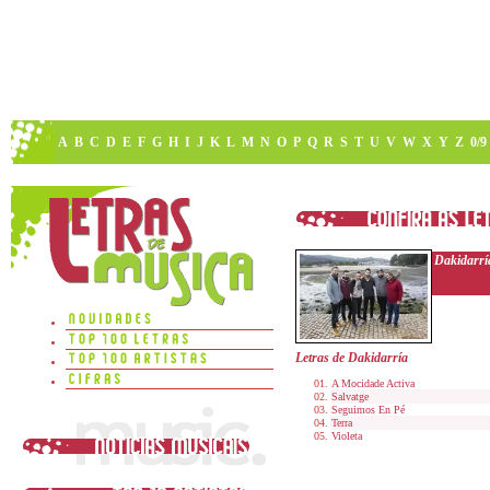
A
B
C
D
E
F
G
H
I
J
K
L
M
N
O
P
Q
R
S
T
U
V
W
X
Y
Z
0/9
Dakidarrí
Letras de Dakidarría
A Mocidade Activa
Salvatge
Seguimos En Pé
Terra
Violeta