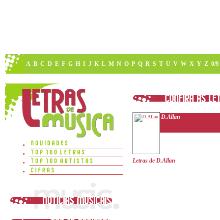
A
B
C
D
E
F
G
H
I
J
K
L
M
N
O
P
Q
R
S
T
U
V
W
X
Y
Z
0/9
D.Allan
Letras de D.Allan