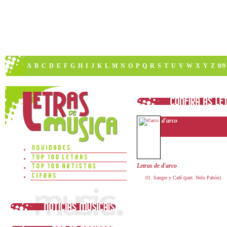
A
B
C
D
E
F
G
H
I
J
K
L
M
N
O
P
Q
R
S
T
U
V
W
X
Y
Z
0/9
d'arco
Letras de d'arco
Sangre y Café (part. Nelo Pabón)