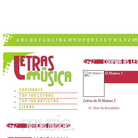
A
B
C
D
E
F
G
H
I
J
K
L
M
N
O
P
Q
R
S
T
U
V
W
X
Y
Z
0/9
D.Mateus I
Letras de D.Mateus I
Hino Da Rossilândia