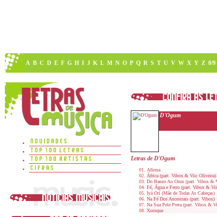
A
B
C
D
E
F
G
H
I
J
K
L
M
N
O
P
Q
R
S
T
U
V
W
X
Y
Z
0/9
D'Ogum
Letras de D'Ogum
Afirma
África (part. Vibox & Viic Oliveira)
Do Banzo Ao Orun (part. Vibox & Vi
Fé, Água e Ferro (part. Vibox & Vii
Iyá Orí (Mãe de Todas As Cabeças)
Na Fé Dos Ancestrais (part. Vibox)
Na Sua Pele Preta (part. Vibox & Vi
Xoroque