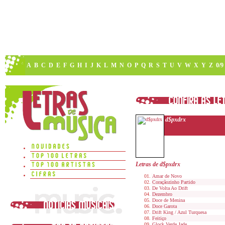
A
B
C
D
E
F
G
H
I
J
K
L
M
N
O
P
Q
R
S
T
U
V
W
X
Y
Z
0/9
d$pxdrx
Letras de d$pxdrx
Amar de Novo
Coraçãozinho Partido
De Volta Ao Drift
Dezembro
Doce de Menina
Doce Garota
Drift King / Azul Turquesa
Feitiço
Glock Verde Jade