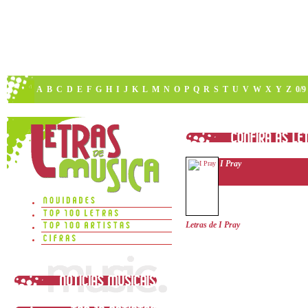
A
B
C
D
E
F
G
H
I
J
K
L
M
N
O
P
Q
R
S
T
U
V
W
X
Y
Z
0/9
I Pray
Letras de I Pray