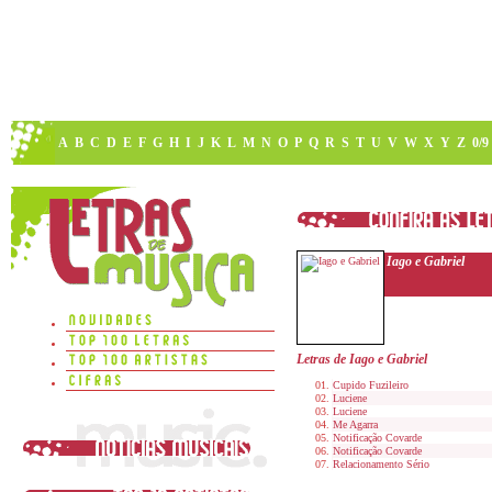
A
B
C
D
E
F
G
H
I
J
K
L
M
N
O
P
Q
R
S
T
U
V
W
X
Y
Z
0/9
Iago e Gabriel
Letras de Iago e Gabriel
Cupido Fuzileiro
Luciene
Luciene
Me Agarra
Notificação Covarde
Notificação Covarde
Relacionamento Sério