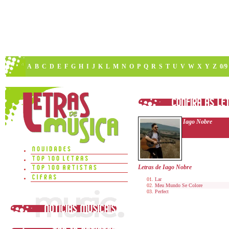
A
B
C
D
E
F
G
H
I
J
K
L
M
N
O
P
Q
R
S
T
U
V
W
X
Y
Z
0/9
Iago Nobre
Letras de Iago Nobre
Lar
Meu Mundo Se Colore
Perfect