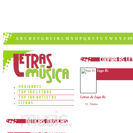
A
B
C
D
E
F
G
H
I
J
K
L
M
N
O
P
Q
R
S
T
U
V
W
X
Y
Z
0/9
Iago Rc
Letras de Iago Rc
Drama