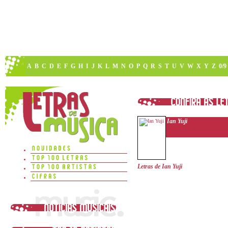
A
B
C
D
E
F
G
H
I
J
K
L
M
N
O
P
Q
R
S
T
U
V
W
X
Y
Z
0/9
Ian Yuji
Letras de Ian Yuji