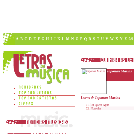
A
B
C
D
E
F
G
H
I
J
K
L
M
N
O
P
Q
R
S
T
U
V
W
X
Y
Z
0/9
Iaponan Marins
Letras de Iaponan Marins
Eu Quero Água
Noronha