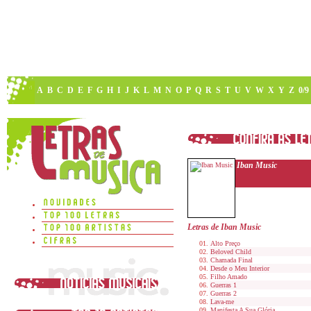
A
B
C
D
E
F
G
H
I
J
K
L
M
N
O
P
Q
R
S
T
U
V
W
X
Y
Z
0/9
Iban Music
Letras de Iban Music
Alto Preço
Beloved Child
Chamada Final
Desde o Meu Interior
Filho Amado
Guerras 1
Guerras 2
Lava-me
Manifesta A Sua Glória