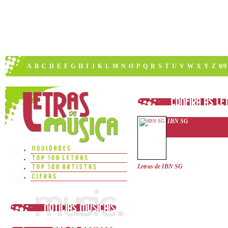
A
B
C
D
E
F
G
H
I
J
K
L
M
N
O
P
Q
R
S
T
U
V
W
X
Y
Z
0/9
IBN SG
Letras de IBN SG