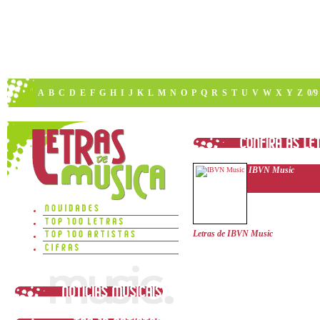
A
B
C
D
E
F
G
H
I
J
K
L
M
N
O
P
Q
R
S
T
U
V
W
X
Y
Z
0/9
IBVN Music
Letras de IBVN Music