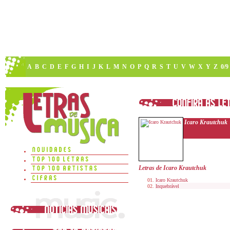
A
B
C
D
E
F
G
H
I
J
K
L
M
N
O
P
Q
R
S
T
U
V
W
X
Y
Z
0/9
Icaro Krautchuk
Letras de Icaro Krautchuk
Icaro Krautchuk
Inquebrável