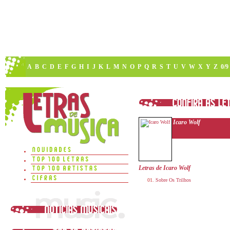
A
B
C
D
E
F
G
H
I
J
K
L
M
N
O
P
Q
R
S
T
U
V
W
X
Y
Z
0/9
Icaro Wolf
Letras de Icaro Wolf
Sobre Os Trilhos