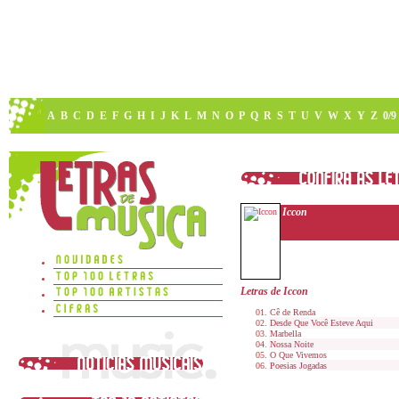
A
B
C
D
E
F
G
H
I
J
K
L
M
N
O
P
Q
R
S
T
U
V
W
X
Y
Z
0/9
Iccon
Letras de Iccon
Cê de Renda
Desde Que Você Esteve Aqui
Marbella
Nossa Noite
O Que Vivemos
Poesias Jogadas