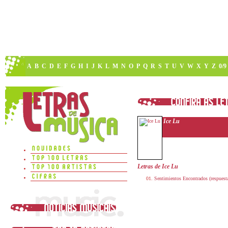
A
B
C
D
E
F
G
H
I
J
K
L
M
N
O
P
Q
R
S
T
U
V
W
X
Y
Z
0/9
Ice Lu
Letras de Ice Lu
Sentimientos Encontrados (respuest