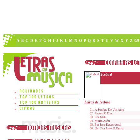
A
B
C
D
E
F
G
H
I
J
K
L
M
N
O
P
Q
R
S
T
U
V
W
X
Y
Z
0/9
Icebird
Letras de Icebird
A Sombra De Um Anjo
Espero O Dia
For Mah
Muito Além
Por Isso Estarei Aqui
Um Dia Após O Outro