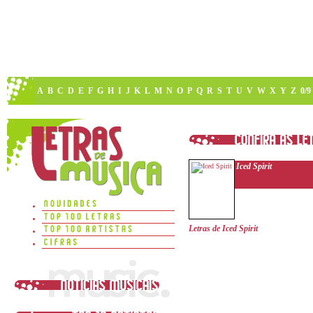
A
B
C
D
E
F
G
H
I
J
K
L
M
N
O
P
Q
R
S
T
U
V
W
X
Y
Z
0/9
Iced Spirit
Letras de Iced Spirit