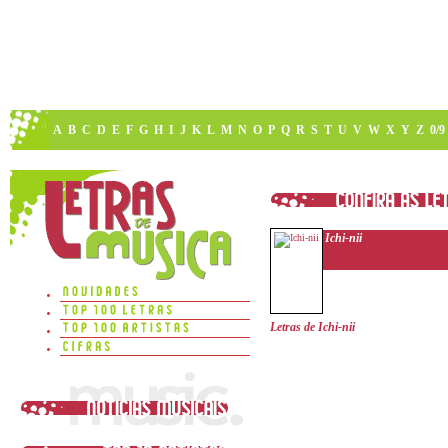
A
B
C
D
E
F
G
H
I
J
K
L
M
N
O
P
Q
R
S
T
U
V
W
X
Y
Z
0/9
Ichi-nii
Letras de Ichi-nii