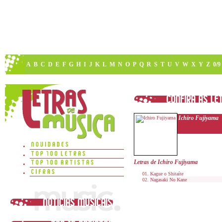
A
B
C
D
E
F
G
H
I
J
K
L
M
N
O
P
Q
R
S
T
U
V
W
X
Y
Z
0/9
Ichiro Fujiyama
Letras de Ichiro Fujiyama
Kague o Shitaíte
Nagasaki No Kane