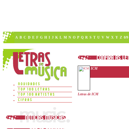
A
B
C
D
E
F
G
H
I
J
K
L
M
N
O
P
Q
R
S
T
U
V
W
X
Y
Z
0/9
ICM
Letras de ICM