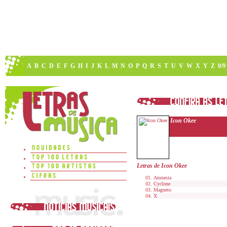
A
B
C
D
E
F
G
H
I
J
K
L
M
N
O
P
Q
R
S
T
U
V
W
X
Y
Z
0/9
Icon Okee
Letras de Icon Okee
Amnesia
Cyclone
Magneto
X