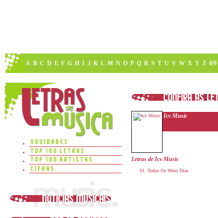
A
B
C
D
E
F
G
H
I
J
K
L
M
N
O
P
Q
R
S
T
U
V
W
X
Y
Z
0/9
Icv Music
Letras de Icv Music
Todos Os Meus Dias