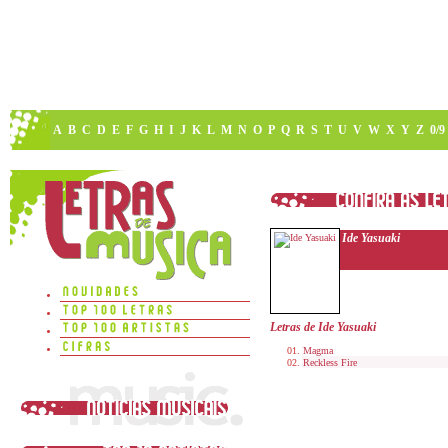
A
B
C
D
E
F
G
H
I
J
K
L
M
N
O
P
Q
R
S
T
U
V
W
X
Y
Z
0/9
Ide Yasuaki
Letras de Ide Yasuaki
Magma
Reckless Fire