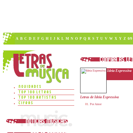
A
B
C
D
E
F
G
H
I
J
K
L
M
N
O
P
Q
R
S
T
U
V
W
X
Y
Z
0/9
Ideia Expressiva
Letras de Ideia Expressiva
Por Amor