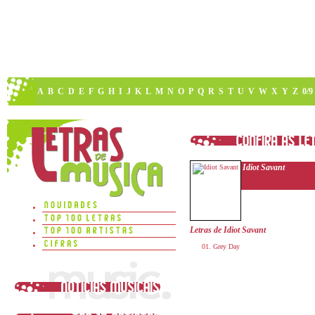
A
B
C
D
E
F
G
H
I
J
K
L
M
N
O
P
Q
R
S
T
U
V
W
X
Y
Z
0/9
Idiot Savant
Letras de Idiot Savant
Grey Day