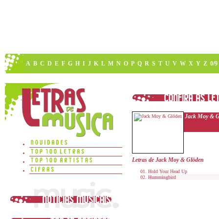
A
B
C
D
E
F
G
H
I
J
K
L
M
N
O
P
Q
R
S
T
U
V
W
X
Y
Z
0/9
Jack Moy & G
Letras de Jack Moy & Glöden
Hold Your Head Up
Hummingbird