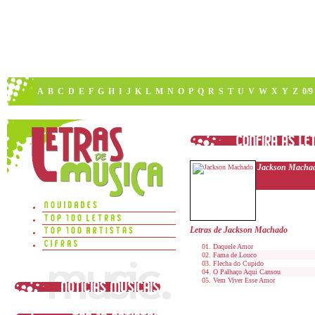
A
B
C
D
E
F
G
H
I
J
K
L
M
N
O
P
Q
R
S
T
U
V
W
X
Y
Z
0/9
Jackson Macha
Letras de Jackson Machado
Daquele Amor
Fama de Louco
Flecha do Cupido
O Palhaço Aqui Cansou
Vem Viver Esse Amor