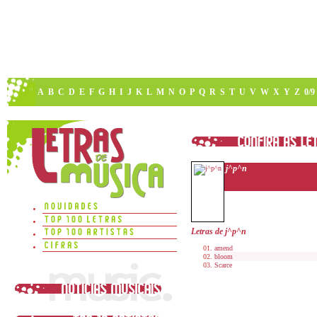
A
B
C
D
E
F
G
H
I
J
K
L
M
N
O
P
Q
R
S
T
U
V
W
X
Y
Z
0/9
j^p^n
Letras de j^p^n
amend
bloom
Scarce