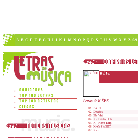
A
B
C
D
E
F
G
H
I
J
K
L
M
N
O
P
Q
R
S
T
U
V
W
X
Y
Z
0/9
K ÉFE
Letras de K ÉFE
Ballin
Desejos
Ele Virá
K - Estilo Dub
K - Novo Drip
K-efe SWEET
Rico