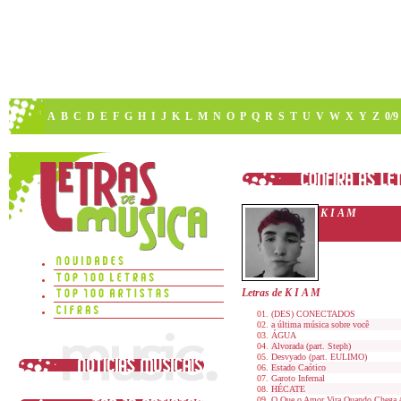
A
B
C
D
E
F
G
H
I
J
K
L
M
N
O
P
Q
R
S
T
U
V
W
X
Y
Z
0/9
K I A M
Letras de K I A M
(DES) CONECTADOS
a última música sobre você
ÁGUA
Alvorada (part. Steph)
Desvyado (part. EULIMO)
Estado Caótico
Garoto Infernal
HÉCATE
O Que o Amor Vira Quando Chega