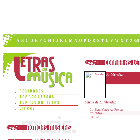
A
B
C
D
E
F
G
H
I
J
K
L
M
N
O
P
Q
R
S
T
U
V
W
X
Y
Z
0/9
K. Mendez
Letras de K. Mendez
Bem Vindo Ao Projeto
Delírio
Kit