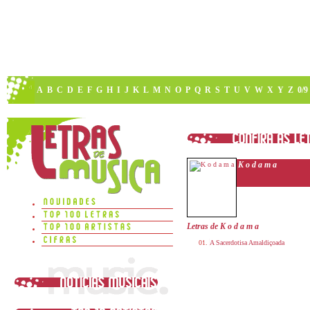
A
B
C
D
E
F
G
H
I
J
K
L
M
N
O
P
Q
R
S
T
U
V
W
X
Y
Z
0/9
K o d a m a
Letras de K o d a m a
A Sacerdotisa Amaldiçoada