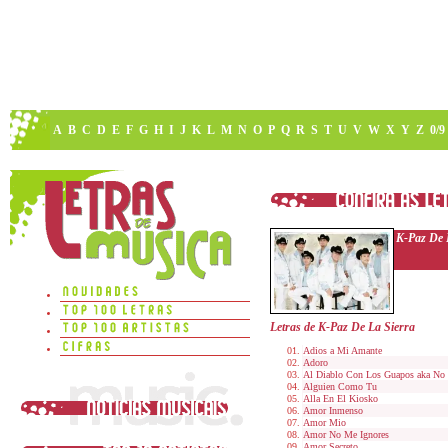
A
B
C
D
E
F
G
H
I
J
K
L
M
N
O
P
Q
R
S
T
U
V
W
X
Y
Z
0/9
K-Paz De 
Letras de K-Paz De La Sierra
Adios a Mi Amante
Adoro
Al Diablo Con Los Guapos aka No 
Alguien Como Tu
Alla En El Kiosko
Amor Inmenso
Amor Mio
Amor No Me Ignores
Amor Secreto