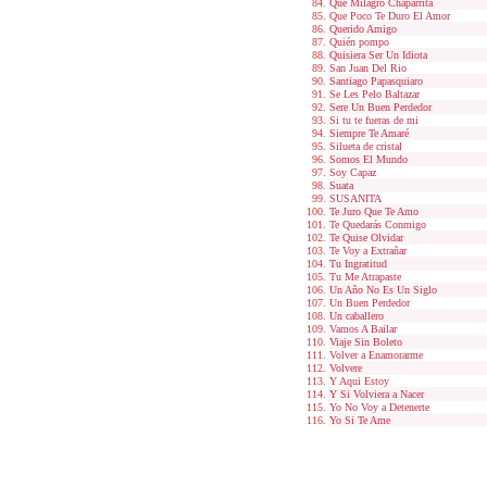
Que Milagro Chaparrita
Que Poco Te Duro El Amor
Querido Amigo
Quién pompo
Quisiera Ser Un Idiota
San Juan Del Rio
Santiago Papasquiaro
Se Les Pelo Baltazar
Sere Un Buen Perdedor
Si tu te fueras de mi
Siempre Te Amaré
Silueta de cristal
Somos El Mundo
Soy Capaz
Suata
SUSANITA
Te Juro Que Te Amo
Te Quedarás Conmigo
Te Quise Olvidar
Te Voy a Extrañar
Tu Ingratitud
Tu Me Atrapaste
Un Año No Es Un Siglo
Un Buen Perdedor
Un caballero
Vamos A Bailar
Viaje Sin Boleto
Volver a Enamorarme
Volvere
Y Aqui Estoy
Y Si Volviera a Nacer
Yo No Voy a Detenerte
Yo Si Te Ame