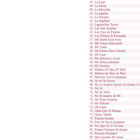
La Lupe
La Mesly
La Movidita
La pajarera
La Vecinita
La Zopilota
Lagrimillas Tontas
Las Tres Tumbas
Los Ojos de Pancha
Los Primos de Ensenada
Me Duele Estar Solo
Me Tienes Embrujado
Mi Credo
Mi Eterno Amor Secreto
Mi Lupe
Mi princesa y tu rey
Mi última parranda
Mi Vecinita
Muñeca D' Ojos D' Miel
Muñeca de Ojos de Miel
Necesito Una Companera
Ni Se Te Ocurra
No La Supiste Querer (al Diablo C
No Sé
No Se Vivir
No Te Apartes de Mi
No Tiene Nombre
No Volvere
Oh Carol
Ojalá Que Te Mueras
Ojitos Verdes
Paloma Errante
Pero Te Vas A Arrepentir
Por Que Yo Si Te Ame
Porque Siempre Te Amare
Procuro Olvidarte
Que Lástima Mi Amor