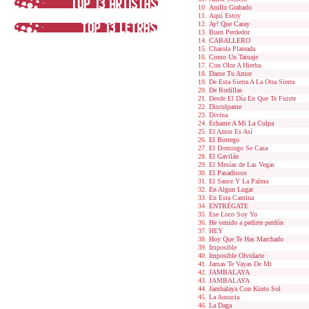
Anillo Grabado
Aquí Estoy
Ay! Que Caray
Buen Perdedor
CABALLERO
Charola Plateada
Como Un Tatuaje
Con Olor A Hierba
Dame Tu Amor
De Esta Sierra A La Otra Sierra
De Rodillas
Desde El Día En Que Te Fuiste
Disculpame
Divina
Echame A Mi La Culpa
El Amor Es Así
El Borrego
El Domingo Se Casa
El Gavilán
El Mesías de Las Vegas
El Pasadiscos
El Sauce Y La Palma
En Algun Lugar
En Esta Cantina
ENTRÉGATE
Ese Loco Soy Yo
He venido a pedirte perdón
HEY
Hoy Que Te Has Marchado
Imposible
Imposible Olvidarte
Jamas Te Vayas De Mi
JAMBALAYA
JAMBALAYA
Jambalaya Con Kinto Sol
La Ausucia
La Daga