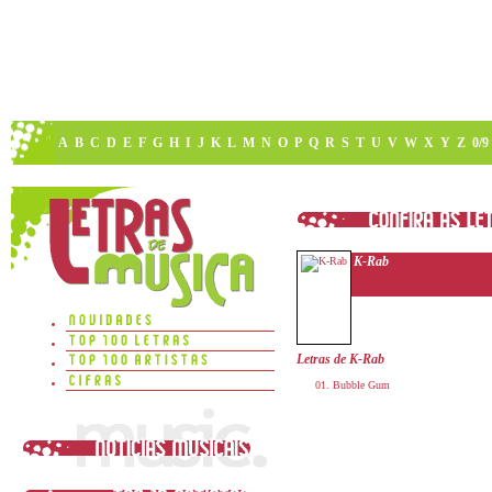
A
B
C
D
E
F
G
H
I
J
K
L
M
N
O
P
Q
R
S
T
U
V
W
X
Y
Z
0/9
K-Rab
Letras de K-Rab
Bubble Gum