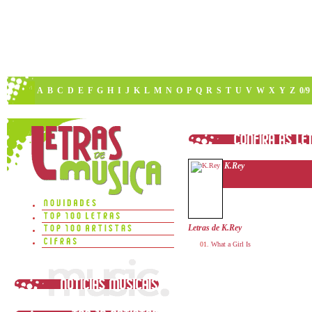
A
B
C
D
E
F
G
H
I
J
K
L
M
N
O
P
Q
R
S
T
U
V
W
X
Y
Z
0/9
K.Rey
Letras de K.Rey
What a Girl Is