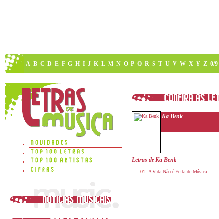
A
B
C
D
E
F
G
H
I
J
K
L
M
N
O
P
Q
R
S
T
U
V
W
X
Y
Z
0/9
Ka Benk
Letras de Ka Benk
A Vida Não é Feita de Música