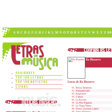
A
B
C
D
E
F
G
H
I
J
K
L
M
N
O
P
Q
R
S
T
U
V
W
X
Y
Z
0/9
Ka Bizzarro
Letras de Ka Bizzarro
Bossa Tarantina
Kampakavallo
Kriptonite
L'ansia
La Ka-rota
La Mia Ragazza
La Vispa Teresa
Piove, Governo Ladro!
Sesso Relativo