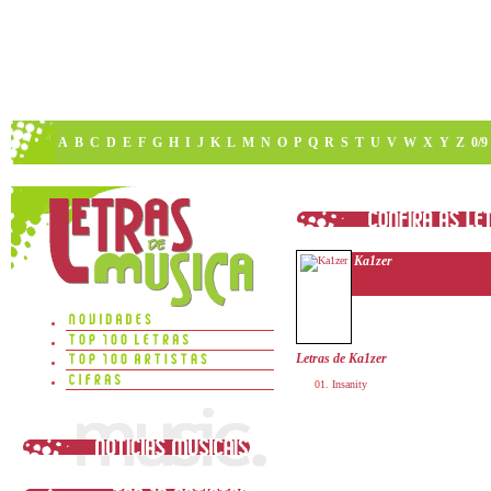
A
B
C
D
E
F
G
H
I
J
K
L
M
N
O
P
Q
R
S
T
U
V
W
X
Y
Z
0/9
Ka1zer
Letras de Ka1zer
Insanity