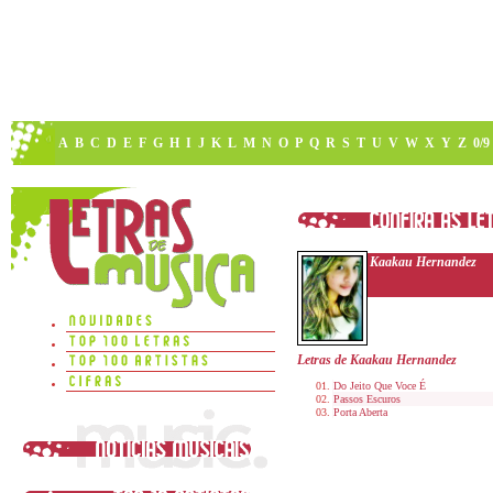
A
B
C
D
E
F
G
H
I
J
K
L
M
N
O
P
Q
R
S
T
U
V
W
X
Y
Z
0/9
Kaakau Hernandez
Letras de Kaakau Hernandez
Do Jeito Que Voce É
Passos Escuros
Porta Aberta