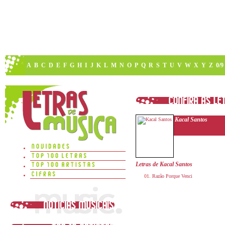
A
B
C
D
E
F
G
H
I
J
K
L
M
N
O
P
Q
R
S
T
U
V
W
X
Y
Z
0/9
Kacal Santos
Letras de Kacal Santos
Razão Porque Venci