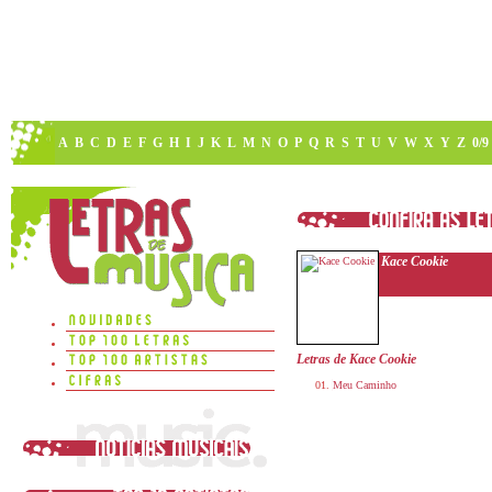
A
B
C
D
E
F
G
H
I
J
K
L
M
N
O
P
Q
R
S
T
U
V
W
X
Y
Z
0/9
Kace Cookie
Letras de Kace Cookie
Meu Caminho